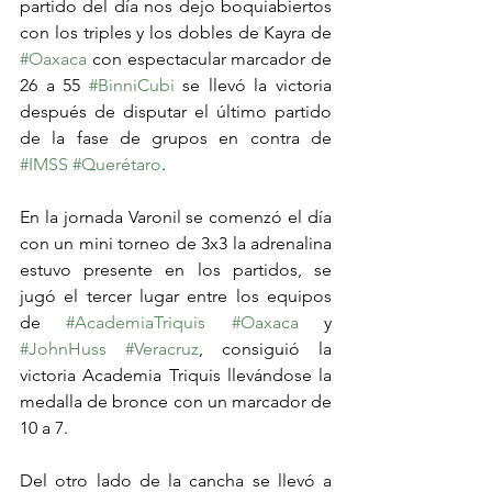
partido del día nos dejo boquiabiertos 
con los triples y los dobles de Kayra de 
#Oaxaca
 con espectacular marcador de 
26 a 55 
#BinniCubi
 se llevó la victoria 
después de disputar el último partido 
de la fase de grupos en contra de 
#IMSS
#Querétaro
. 
En la jornada Varonil se comenzó el día 
con un mini torneo de 3x3 la adrenalina 
estuvo presente en los partidos, se 
jugó el tercer lugar entre los equipos 
de 
#AcademiaTriquis
#Oaxaca
 y 
#JohnHuss
#Veracruz
, consiguió la 
victoria Academia Triquis llevándose la 
medalla de bronce con un marcador de 
10 a 7.
Del otro lado de la cancha se llevó a 