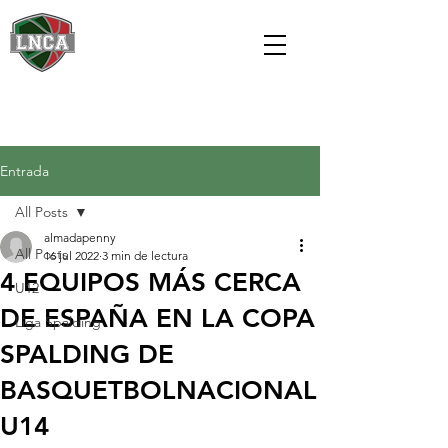
Entrada
All Posts
almadapenny
All Posts
16 jul 2022
3 min de lectura
4 EQUIPOS MÁS CERCA
U12
DE ESPAÑA EN LA COPA
Liga Spalding
SPALDING DE
BASQUETBOLNACIONAL
U14