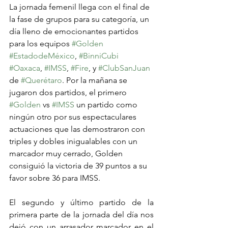
La jornada femenil llega con el final de 
la fase de grupos para su categoría, un 
día lleno de emocionantes partidos 
para los equipos 
#Golden
#EstadodeMéxico
, 
#BinniCubi
#Oaxaca
, 
#IMSS
, 
#Fire
, y 
#ClubSanJuan
de 
#Querétaro
. Por la mañana se 
jugaron dos partidos, el primero 
#Golden
 vs 
#IMSS
 un partido como 
ningún otro por sus espectaculares 
actuaciones que las demostraron con 
triples y dobles inigualables con un 
marcador muy cerrado, Golden 
consiguió la victoria de 39 puntos a su 
favor sobre 36 para IMSS. 
El segundo y último partido de la 
primera parte de la jornada del día nos 
dejó con un arrasador marcador en el 