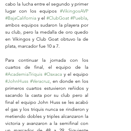
cabo la lucha entre el segundo y primer 
lugar con los equipos 
#VikingosAVP
#BajaCalifornia
 y el 
#ClubGoat
#Puebla
, 
ambos equipos sudaron la playera por 
su club, pero la medalla de oro quedo 
en Vikingos y Club Goat obtuvo la de 
plata, marcador fue 10 a 7.
Para continuar la jornada con los 
cuartos de final, el equipo de la 
#AcademiaTriquis
#Oaxaca
 y el equipo 
#JohnHuss
#Veracruz
, en donde en los 
primeros cuartos estuvieron reñidos y 
sacando la casta por su club pero al 
final el equipo John Huss se les acabó 
el gas y los triquis nunca se rindieron y 
metiendo dobles y triples alcanzaron la 
victoria y avanzaron a la semifinal con 
un marcador de 48 a 29. Siguiente 