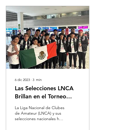
6 dic 2023
∙
3
min
Las Selecciones LNCA
Brillan en el Torneo
Globasket 2023 en
La Liga Nacional de Clubes
Barcelona
de Amateur (LNCA) y sus
selecciones nacionales han
dejado una marca
indeleble en el torneo