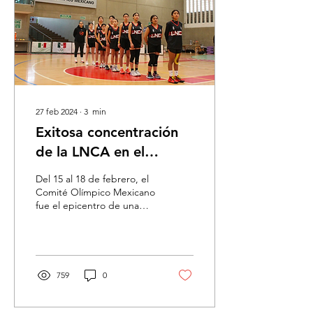
27 feb 2024
∙
3
min
Exitosa concentración
de la LNCA en el
Comité Olímpico
Del 15 al 18 de febrero, el
Mexicano: Más de 100
Comité Olímpico Mexicano
fue el epicentro de una
jugadores se preparan
concentración sin
para competencias
precedentes, donde más
de 100 talentosos...
internacionales.
759
0