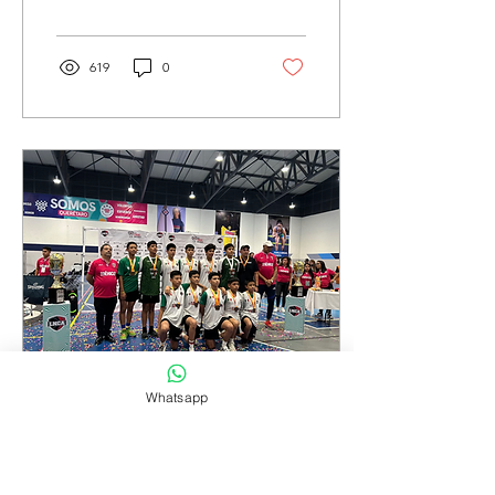
Globasket 2023,...
619
0
Whatsapp
29 nov 2023
∙
2
min
¡Finalizó la Copa
México en Querétaro!