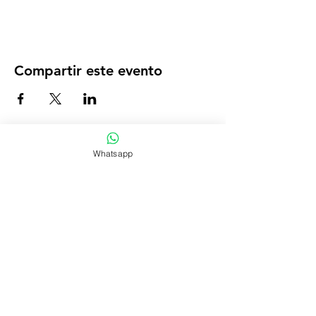
Compartir este evento
Whatsapp
#confiaentujuego
ACERCA DE
contacto
Terminos y condiciones