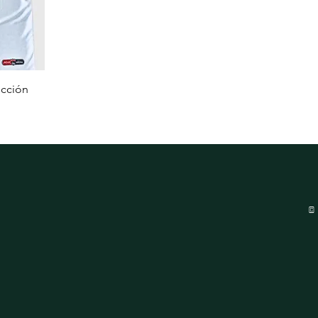
ección
©