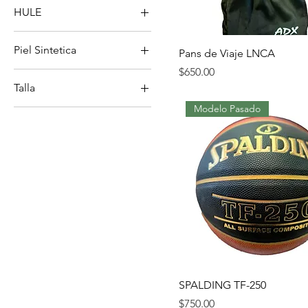
HULE
Mujer
TF-3X3
Niño
Piel Sintetica
Pans de Viaje LNCA
UNISEX
Precio
$650.00
PRECISION 1000
Talla
REACT-250
Modelo Pasado
2XGD
TF-250
CH
GD
MD
XCH
XGD
SPALDING TF-250
Precio
$750.00