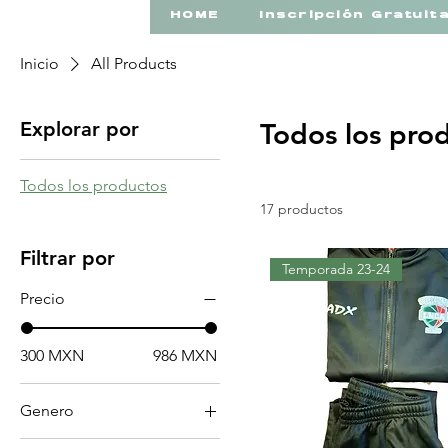
HOME
Inscripción Gratuit
Inicio
All Products
Explorar por
Todos los pro
Todos los productos
17 productos
Filtrar por
Temporada 23-24
Precio
300 MXN
986 MXN
Genero
Hombre