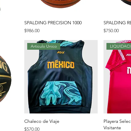
SPALDING PRECISION 1000
SPALDING R
Precio
Precio
$986.00
$750.00
Articulo Unico
LIQUIDAC
Chaleco de Viaje
Playera Sele
Visitante
Precio
$570.00