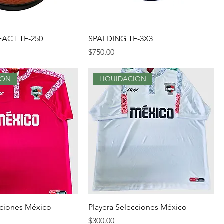
EACT TF-250
SPALDING TF-3X3
Precio
$750.00
ION
LIQUIDACION
cciones México
Playera Selecciones México
Precio
$300.00