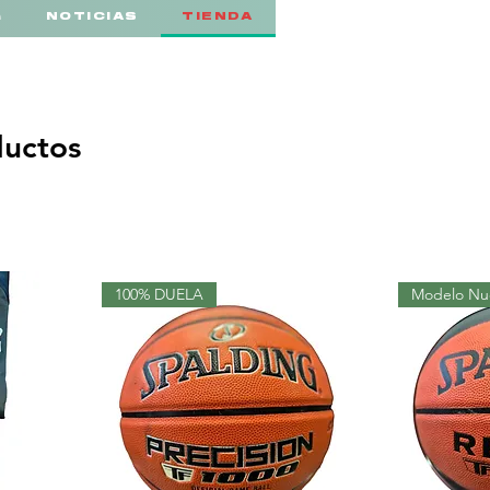
a
NOTICIAS
TIENDA
ductos
100% DUELA
Modelo Nu