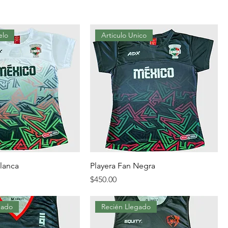
elo
Articulo Unico
Blanca
Playera Fan Negra
Precio
$450.00
gado
Recién Llegado