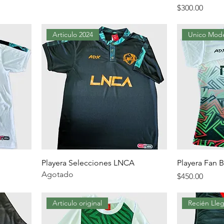
Precio
$300.00
Articulo 2024
Unico Mod
Playera Selecciones LNCA
Playera Fan 
Agotado
Precio
$450.00
Articulo original
Recién Lle