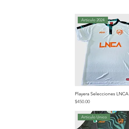
Articulo 2024
Playera Selecciones LNCA
Precio
$450.00
Articulo Unico