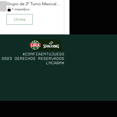
Grupo de 2º Turno Mexicali Copa México 2023
1 miembro
Unirse
#confiaentujuego
 2023 Derechos Reservados
LNCABMX