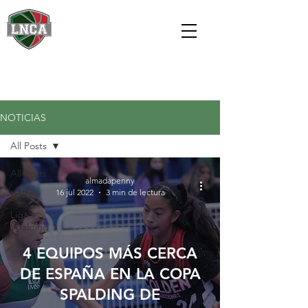
NOTICIAS
All Posts
All Posts
almadapenny
16 jul 2022
3 min de lectura
U12
Liga
Spalding
4 EQUIPOS MÁS CERCA
DE ESPAÑA EN LA COPA
SPALDING DE