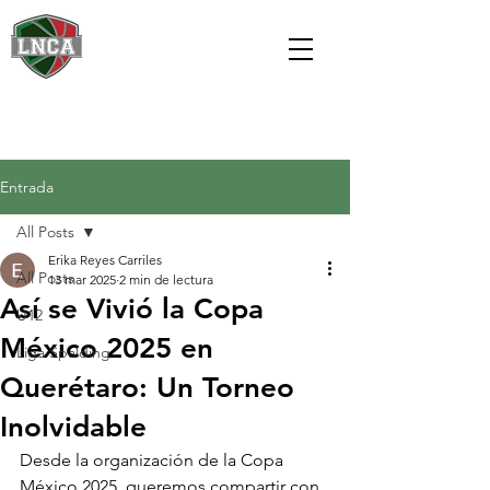
Entrada
All Posts
Erika Reyes Carriles
All Posts
13 mar 2025
2 min de lectura
Así se Vivió la Copa
U12
México 2025 en
Liga Spalding
Querétaro: Un Torneo
Inolvidable
Desde la organización de la Copa 
México 2025, queremos compartir con 