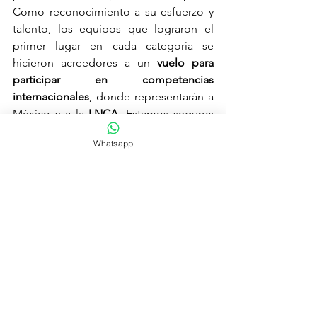
Como reconocimiento a su esfuerzo y 
talento, los equipos que lograron el 
primer lugar en cada categoría se 
hicieron acreedores a un 
vuelo para 
participar en competencias 
internacionales
, donde representarán a 
México y a la 
LNCA
. Estamos seguros 
de que llevarán en alto el nombre de 
Whatsapp
nuestro país y demostrarán el gran nivel 
del baloncesto mexicano en el 
extranjero.
Ciudad del Carmen, Campeche: La 
Próxima Sede
Con la satisfacción de haber vivido una 
edición espectacular en Querétaro, nos 
emociona anunciar que la siguiente 