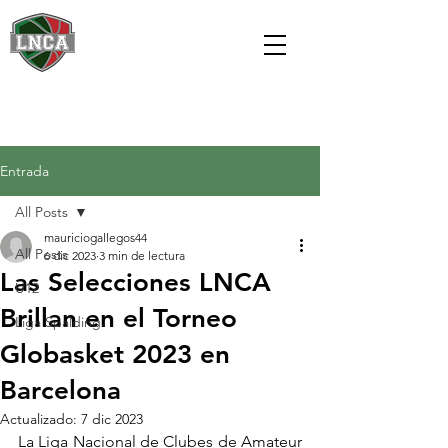
Entrada
All Posts
mauriciogallegos44
All Posts
6 dic 2023
3 min de lectura
Las Selecciones LNCA
U12
Brillan en el Torneo
Liga Spalding
Globasket 2023 en
Barcelona
Actualizado:
7 dic 2023
La Liga Nacional de Clubes de Amateur 